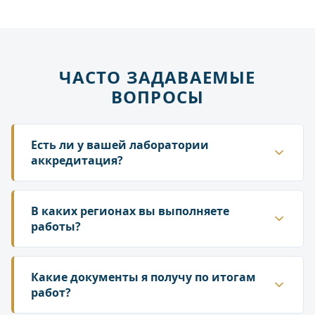
ЧАСТО ЗАДАВАЕМЫЕ
ВОПРОСЫ
Есть ли у вашей лаборатории
аккредитация?
Да. ГК «Лаборатория» аккредитована в
национальной системе Росаккредитации. Наши
В каких регионах вы выполняете
протоколы и заключения принимаются
работы?
надзорными органами — Роспотребнадзором,
Работаем по всей территории России. У нас
Росприроднадзором, государственной
собственная сеть лабораторий и партнёрских
Какие документы я получу по итогам
инспекцией труда.
подразделений, что позволяет организовать
работ?
выезд специалиста и отбор проб в любом