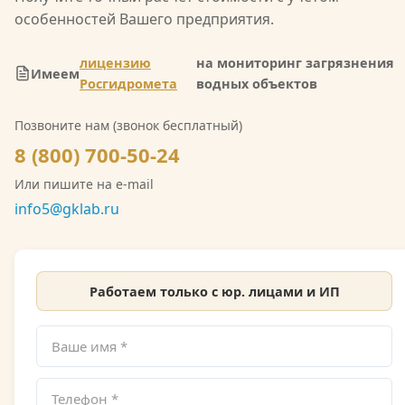
области гидрометеорологии, включающую
особенностей Вашего предприятия.
мониторинг загрязнения атмосферного воздуха,
водных объектов и почв. Также имеется допуск
лицензию
на мониторинг загрязнения
Имеем
СРО на выполнение инженерно-экологических
Росгидромета
водных объектов
изысканий. Со скан-копией лицензии
Позвоните нам (звонок бесплатный)
Росгидромета можно ознакомиться на сайте.
8 (800) 700-50-24
Или пишите на e-mail
info5@gklab.ru
Работаем только с юр. лицами и ИП