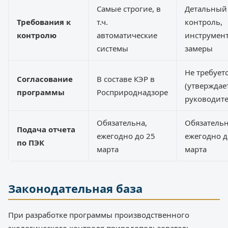
Самые строгие, в
Детальный
Требования к
т.ч.
контроль,
контролю
автоматические
инструмен
системы
замеры
Не требует
Согласование
В составе КЭР в
(утверждае
программы
Росприроднадзоре
руководите
Обязательна,
Обязательн
Подача отчета
ежегодно до 25
ежегодно д
по ПЭК
марта
марта
Законодательная база
При разработке программы производственного