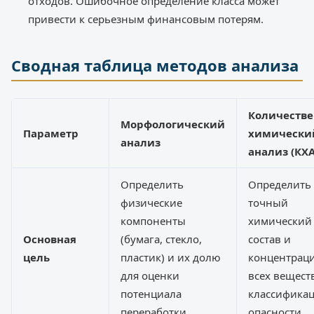
отходов. Ошибочное определение класса может
привести к серьезным финансовым потерям.
Сводная таблица методов анализа
Количеств
Морфологический
Параметр
химически
анализ
анализ (КХА
Определить
Определить
физические
точный
компоненты
химический
Основная
(бумага, стекло,
состав и
цель
пластик) и их долю
концентрац
для оценки
всех вещест
потенциала
классифика
переработки.
опасности.