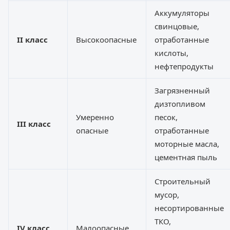
Аккумуляторы
свинцовые,
II класс
Высокоопасные
отработанные
кислоты,
нефтепродукты
Загрязненный
дизтопливом
Умеренно
песок,
III класс
опасные
отработанные
моторные масла,
цементная пыль
Строительный
мусор,
несортированные
ТКО,
IV класс
Малоопасные