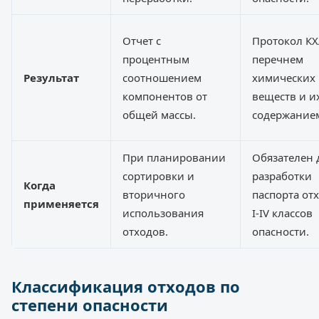
Отчет с
Протокол КХ
процентным
перечнем
Результат
соотношением
химических
компонентов от
веществ и и
общей массы.
содержание
При планировании
Обязателен 
сортировки и
разработки
Когда
вторичного
паспорта от
применяется
использования
I-IV классов
отходов.
опасности.
Классификация отходов по
степени опасности