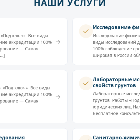
НАШИ УСЛУГИ
Исследование фи
 «Под ключ» Все виды
Исследование физиче
→
чие аккредитации 100%
виды исследований 
ирование — Самая
100% соблюдение сро
[…]
широкая в России обл
Лабораторные ис
свойств грунтов
ы «Под ключ» Все виды
Лабораторные исслед
чие аккредитации 100%
→
грунтов Работы «Под
ирование — Самая
юридических лиц На
Бесплатное консульт
ледования
Санитарно-химич