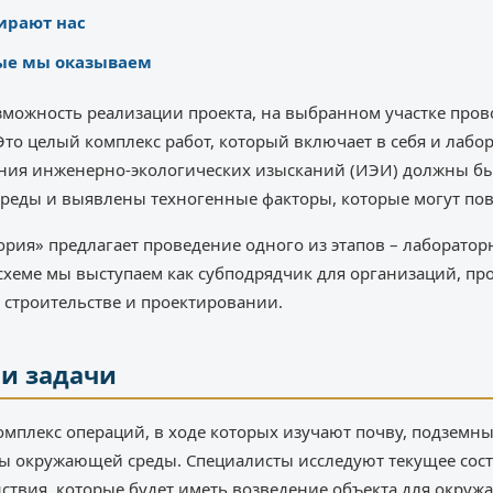
ирают нас
рые мы оказываем
зможность реализации проекта, на выбранном участке про
Это целый комплекс работ, который включает в себя и лабо
ения инженерно-экологических изысканий (ИЭИ) должны бы
еды и выявлены техногенные факторы, которые могут повл
рия» предлагает проведение одного из этапов – лаборатор
 схеме мы выступаем как субподрядчик для организаций, п
 строительстве и проектировании.
ши задачи
мплекс операций, в ходе которых изучают почву, подземн
ы окружающей среды. Специалисты исследуют текущее сост
ствия, которые будет иметь возведение объекта для окруж