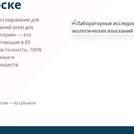
рске
сследования для
ний (иэи) для
атория» — это
отающая в 83
ем точность, 100%
чных и
веществ.
ссии — 83 субъекта