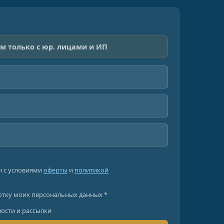
м только с юр. лицами и ИП
н с условиями
оферты
и
политикой
отку моих персональных данных *
вости и рассылки