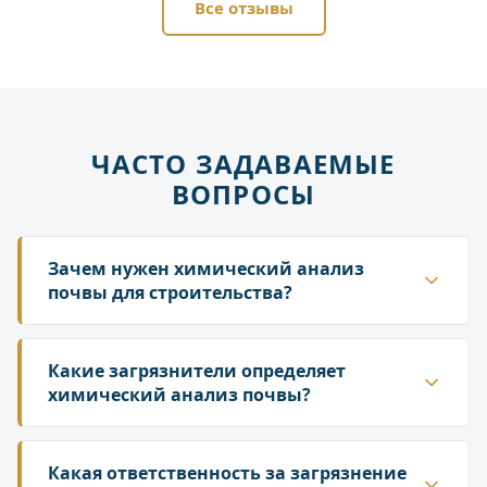
Все отзывы
ЧАСТО ЗАДАВАЕМЫЕ
ВОПРОСЫ
Зачем нужен химический анализ
почвы для строительства?
Он необходим на всех этапах: от выбора участка
до ввода объекта в эксплуатацию. Анализ
Какие загрязнители определяет
подтверждает пригодность земли для
химический анализ почвы?
строительства, является частью инженерно-
Анализ выявляет более 170 видов
экологических изысканий и помогает получить
загрязнителей. Основные группы включают
Какая ответственность за загрязнение
разрешения, обосновав проектную