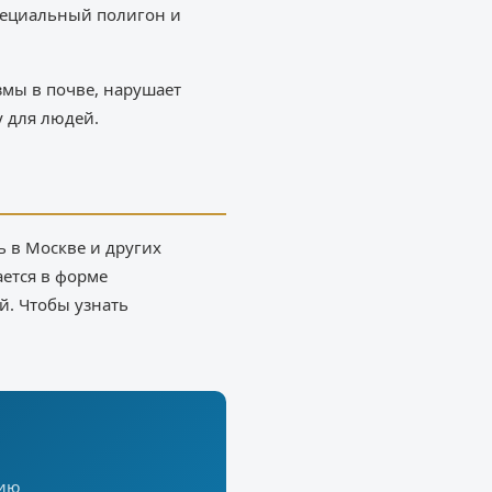
специальный полигон и
змы в почве, нарушает
у для людей.
ь в Москве и других
ается в форме
й. Чтобы узнать
цию