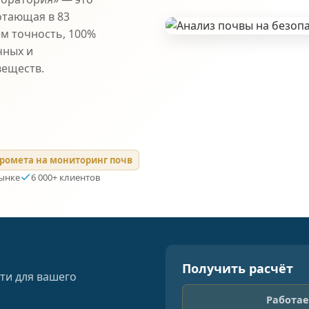
отающая в 83
ем точность, 100%
чных и
веществ.
ромета на мониторинг почв
рынке
6 000+ клиентов
Получить расчёт
ти для вашего
Работае