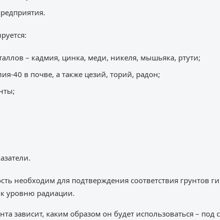
предприятия.
руется:
аллов – кадмия, цинка, меди, никеля, мышьяка, ртути;
ия-40 в почве, а также цезий, торий, радон;
нты;
азатели.
ость необходим для подтверждения соответствия грунтов г
 к уровню радиации.
унта зависит, каким образом он будет использоваться – под