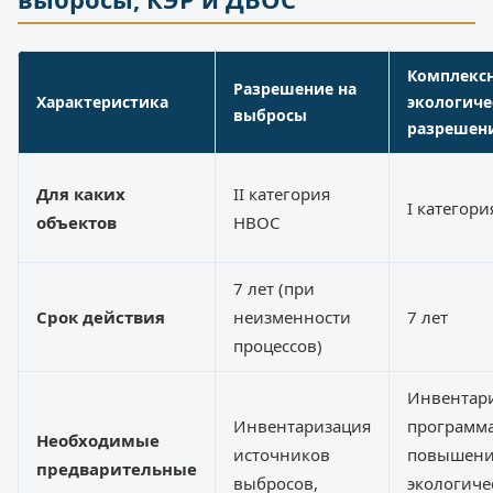
Комплекс
Разрешение на
Характеристика
экологиче
выбросы
разрешени
Для каких
II категория
I категор
объектов
НВОС
7 лет (при
Срок действия
неизменности
7 лет
процессов)
Инвентари
Инвентаризация
программ
Необходимые
источников
повышен
предварительные
выбросов,
экологиче