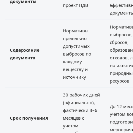
документы
проект ПДВ
эффективн
документы
Норматив
Нормативы
выбросов,
предельно
сбросов,
допустимых
Содержание
образова
выбросов по
документа
отходов, 
каждому
на изъяти
веществу и
природны
источнику
ресурсов
30 рабочих дней
(официально),
До 12 меся
фактически 3–6
учетом вс
Срок получения
месяцев с
подготов
учетом
мероприя