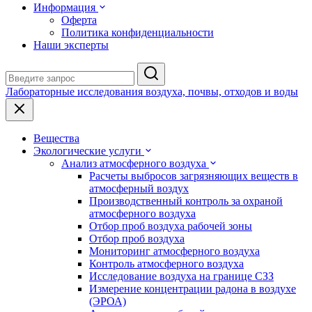
Информация
Оферта
Политика конфиденциальности
Наши эксперты
Лабораторные исследования воздуха, почвы, отходов и воды
Вещества
Экологические услуги
Анализ атмосферного воздуха
Расчеты выбросов загрязняющих веществ в
атмосферный воздух
Производственный контроль за охраной
атмосферного воздуха
Отбор проб воздуха рабочей зоны
Отбор проб воздуха
Мониторинг атмосферного воздуха
Контроль атмосферного воздуха
Исследование воздуха на границе СЗЗ
Измерение концентрации радона в воздухе
(ЭРОА)