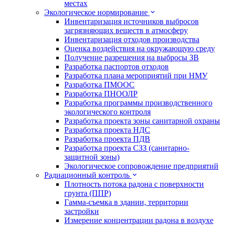
местах
Экологическое нормирование
Инвентаризация источников выбросов
загрязняющих веществ в атмосферу
Инвентаризация отходов производства
Оценка воздействия на окружающую среду
Получение разрешения на выбросы ЗВ
Разработка паспортов отходов
Разработка плана мероприятий при НМУ
Разработка ПМООС
Разработка ПНООЛР
Разработка программы производственного
экологического контроля
Разработка проекта зоны санитарной охраны
Разработка проекта НДС
Разработка проекта ПДВ
Разработка проекта СЗЗ (санитарно-
защитной зоны)
Экологическое сопровождение предприятий
Радиационный контроль
Плотность потока радона с поверхности
грунта (ППР)
Гамма-съемка в здании, территории
застройки
Измерение концентрации радона в воздухе