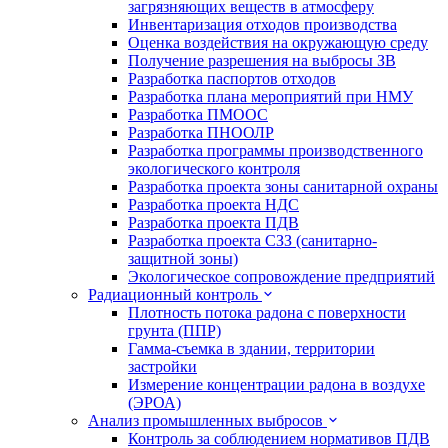
загрязняющих веществ в атмосферу
Инвентаризация отходов производства
Оценка воздействия на окружающую среду
Получение разрешения на выбросы ЗВ
Разработка паспортов отходов
Разработка плана мероприятий при НМУ
Разработка ПМООС
Разработка ПНООЛР
Разработка программы производственного
экологического контроля
Разработка проекта зоны санитарной охраны
Разработка проекта НДС
Разработка проекта ПДВ
Разработка проекта СЗЗ (санитарно-
защитной зоны)
Экологическое сопровождение предприятий
Радиационный контроль
Плотность потока радона с поверхности
грунта (ППР)
Гамма-съемка в здании, территории
застройки
Измерение концентрации радона в воздухе
(ЭРОА)
Анализ промышленных выбросов
Контроль за соблюдением нормативов ПДВ