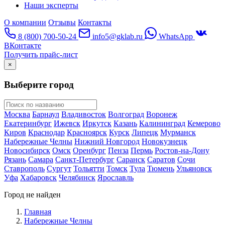
Наши эксперты
О компании
Отзывы
Контакты
8 (800) 700-50-24
info5@gklab.ru
WhatsApp
ВКонтакте
Получить прайс-лист
×
Выберите город
Москва
Барнаул
Владивосток
Волгоград
Воронеж
Екатеринбург
Ижевск
Иркутск
Казань
Калининград
Кемерово
Киров
Краснодар
Красноярск
Курск
Липецк
Мурманск
Набережные Челны
Нижний Новгород
Новокузнецк
Новосибирск
Омск
Оренбург
Пенза
Пермь
Ростов-на-Дону
Рязань
Самара
Санкт-Петербург
Саранск
Саратов
Сочи
Ставрополь
Сургут
Тольятти
Томск
Тула
Тюмень
Ульяновск
Уфа
Хабаровск
Челябинск
Ярославль
Город не найден
Главная
Набережные Челны