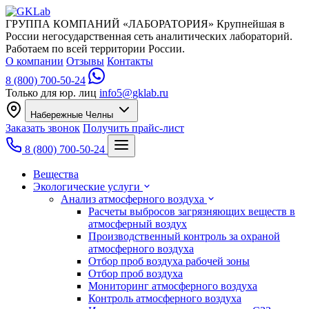
ГРУППА КОМПАНИЙ «ЛАБОРАТОРИЯ»
Крупнейшая в
России негосударственная сеть аналитических лабораторий.
Работаем по всей территории России.
О компании
Отзывы
Контакты
8 (800) 700-50-24
Только для юр. лиц
info5@gklab.ru
Набережные Челны
Заказать звонок
Получить прайс-лист
8 (800) 700-50-24
Вещества
Экологические услуги
Анализ атмосферного воздуха
Расчеты выбросов загрязняющих веществ в
атмосферный воздух
Производственный контроль за охраной
атмосферного воздуха
Отбор проб воздуха рабочей зоны
Отбор проб воздуха
Мониторинг атмосферного воздуха
Контроль атмосферного воздуха