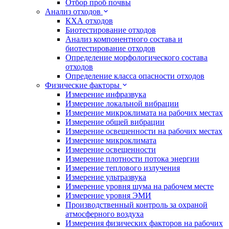
Отбор проб почвы
Анализ отходов
КХА отходов
Биотестирование отходов
Анализ компонентного состава и
биотестирование отходов
Определение морфологического состава
отходов
Определение класса опасности отходов
Физические факторы
Измерение инфразвука
Измерение локальной вибрации
Измерение микроклимата на рабочих местах
Измерение общей вибрации
Измерение освещенности на рабочих местах
Измерение микроклимата
Измерение освещенности
Измерение плотности потока энергии
Измерение теплового излучения
Измерение ультразвука
Измерение уровня шума на рабочем месте
Измерение уровня ЭМИ
Производственный контроль за охраной
атмосферного воздуха
Измерения физических факторов на рабочих