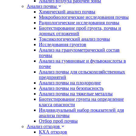
Анализ воздуха рабочей зоны
Анализ почвы
Химический анализ почвы
Микробиологические исследования почвы
Радиологические исследования почвы
Биотестирование проб грунта, почвы и
донных отложений
Токсикологический анализ почвы
Исследования грунтов
Анализ на гранулометрический состав
почвы
Анализ на гуминовые и фульвокислоты в
почве
Анализ почвы для сельскохозяйственных
предприятий
Анализ почвы на плодородие
Анализ почвы на безопасность
Анализ почвы на тяжелые металлы
Биотестирование грунта на определение
класса опасности
Индивидуальный набор показателей для
анализа почвы
Отбор проб почвы
Анализ отходов
КХА отходов