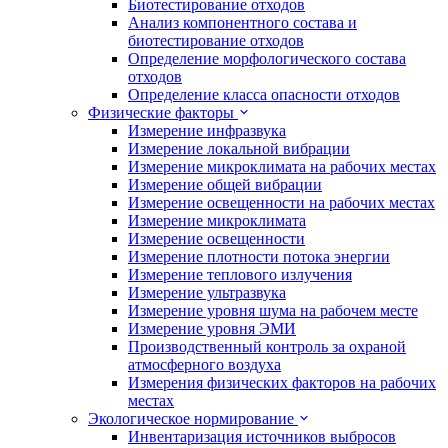
Биотестирование отходов
Анализ компонентного состава и
биотестирование отходов
Определение морфологического состава
отходов
Определение класса опасности отходов
Физические факторы
Измерение инфразвука
Измерение локальной вибрации
Измерение микроклимата на рабочих местах
Измерение общей вибрации
Измерение освещенности на рабочих местах
Измерение микроклимата
Измерение освещенности
Измерение плотности потока энергии
Измерение теплового излучения
Измерение ультразвука
Измерение уровня шума на рабочем месте
Измерение уровня ЭМИ
Производственный контроль за охраной
атмосферного воздуха
Измерения физических факторов на рабочих
местах
Экологическое нормирование
Инвентаризация источников выбросов