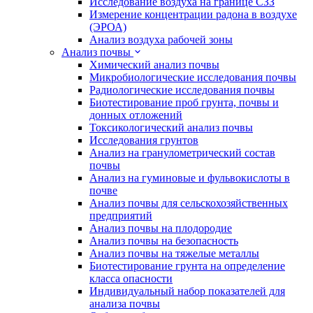
Исследование воздуха на границе СЗЗ
Измерение концентрации радона в воздухе
(ЭРОА)
Анализ воздуха рабочей зоны
Анализ почвы
Химический анализ почвы
Микробиологические исследования почвы
Радиологические исследования почвы
Биотестирование проб грунта, почвы и
донных отложений
Токсикологический анализ почвы
Исследования грунтов
Анализ на гранулометрический состав
почвы
Анализ на гуминовые и фульвокислоты в
почве
Анализ почвы для сельскохозяйственных
предприятий
Анализ почвы на плодородие
Анализ почвы на безопасность
Анализ почвы на тяжелые металлы
Биотестирование грунта на определение
класса опасности
Индивидуальный набор показателей для
анализа почвы