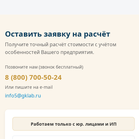
национальной системе Росаккредитации по
оплата по безналичному расчёту, в том числе с
ГОСТ ISO/IEC 17025 и обладает широчайшей
НДС.
совокупной областью аккредитации среди
негосударственных лабораторий России. Кроме
Оставить заявку на расчёт
того, компания имеет лицензию Росгидромета
(Л039-00117-77/02547257) на деятельность в
Получите точный расчёт стоимости с учётом
области гидрометеорологии, включающую
особенностей Вашего предприятия.
мониторинг загрязнения атмосферного воздуха,
водных объектов и почв. Также имеется допуск
Позвоните нам (звонок бесплатный)
СРО на выполнение инженерно-экологических
8 (800) 700-50-24
изысканий. Со скан-копией лицензии
Или пишите на e-mail
Росгидромета можно ознакомиться на сайте.
info5@gklab.ru
Работаем только с юр. лицами и ИП