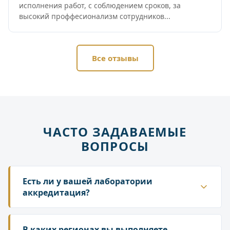
исполнения работ, с соблюдением сроков, за
высокий проффесионализм сотрудников...
Все отзывы
ЧАСТО ЗАДАВАЕМЫЕ
ВОПРОСЫ
Есть ли у вашей лаборатории
аккредитация?
Да. ГК «Лаборатория» аккредитована в
национальной системе Росаккредитации. Наши
В каких регионах вы выполняете