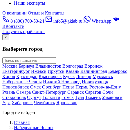
Наши эксперты
О компании
Отзывы
Контакты
8 (800) 700-50-24
info5@gklab.ru
WhatsApp
ВКонтакте
Получить прайс-лист
×
Выберите город
Москва
Барнаул
Владивосток
Волгоград
Воронеж
Екатеринбург
Ижевск
Иркутск
Казань
Калининград
Кемерово
Киров
Краснодар
Красноярск
Курск
Липецк
Мурманск
Набережные Челны
Нижний Новгород
Новокузнецк
Новосибирск
Омск
Оренбург
Пенза
Пермь
Ростов-на-Дону
Рязань
Самара
Санкт-Петербург
Саранск
Саратов
Сочи
Ставрополь
Сургут
Тольятти
Томск
Тула
Тюмень
Ульяновск
Уфа
Хабаровск
Челябинск
Ярославль
Город не найден
Главная
Набережные Челны