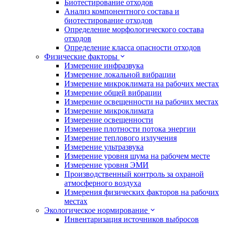
Биотестирование отходов
Анализ компонентного состава и
биотестирование отходов
Определение морфологического состава
отходов
Определение класса опасности отходов
Физические факторы
Измерение инфразвука
Измерение локальной вибрации
Измерение микроклимата на рабочих местах
Измерение общей вибрации
Измерение освещенности на рабочих местах
Измерение микроклимата
Измерение освещенности
Измерение плотности потока энергии
Измерение теплового излучения
Измерение ультразвука
Измерение уровня шума на рабочем месте
Измерение уровня ЭМИ
Производственный контроль за охраной
атмосферного воздуха
Измерения физических факторов на рабочих
местах
Экологическое нормирование
Инвентаризация источников выбросов