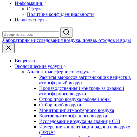
Информация
Оферта
Политика конфиденциальности
Наши эксперты
Лабораторные исследования воздуха, почвы, отходов и воды
Вещества
Экологические услуги
Анализ атмосферного воздуха
Расчеты выбросов загрязняющих веществ в
атмосферный воздух
Производственный контроль за охраной
атмосферного воздуха
Отбор проб воздуха рабочей зоны
Отбор проб воздуха
Мониторинг атмосферного воздуха
Контроль атмосферного воздуха
Исследование воздуха на границе СЗЗ
Измерение концентрации радона в воздухе
(ЭРОА)