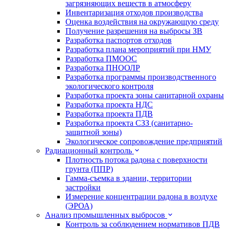
загрязняющих веществ в атмосферу
Инвентаризация отходов производства
Оценка воздействия на окружающую среду
Получение разрешения на выбросы ЗВ
Разработка паспортов отходов
Разработка плана мероприятий при НМУ
Разработка ПМООС
Разработка ПНООЛР
Разработка программы производственного
экологического контроля
Разработка проекта зоны санитарной охраны
Разработка проекта НДС
Разработка проекта ПДВ
Разработка проекта СЗЗ (санитарно-
защитной зоны)
Экологическое сопровождение предприятий
Радиационный контроль
Плотность потока радона с поверхности
грунта (ППР)
Гамма-съемка в здании, территории
застройки
Измерение концентрации радона в воздухе
(ЭРОА)
Анализ промышленных выбросов
Контроль за соблюдением нормативов ПДВ