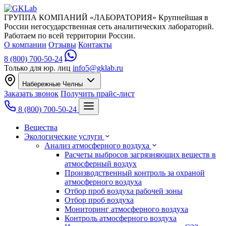
ГРУППА КОМПАНИЙ «ЛАБОРАТОРИЯ»
Крупнейшая в
России негосударственная сеть аналитических лабораторий.
Работаем по всей территории России.
О компании
Отзывы
Контакты
8 (800) 700-50-24
Только для юр. лиц
info5@gklab.ru
Набережные Челны
Заказать звонок
Получить прайс-лист
8 (800) 700-50-24
Вещества
Экологические услуги
Анализ атмосферного воздуха
Расчеты выбросов загрязняющих веществ в
атмосферный воздух
Производственный контроль за охраной
атмосферного воздуха
Отбор проб воздуха рабочей зоны
Отбор проб воздуха
Мониторинг атмосферного воздуха
Контроль атмосферного воздуха