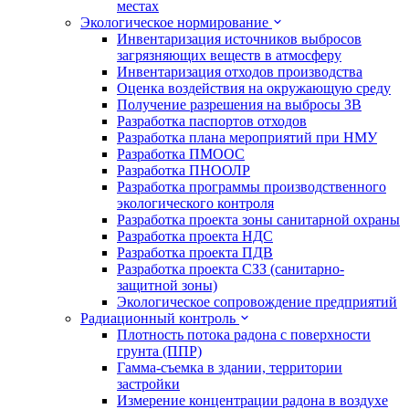
местах
Экологическое нормирование
Инвентаризация источников выбросов
загрязняющих веществ в атмосферу
Инвентаризация отходов производства
Оценка воздействия на окружающую среду
Получение разрешения на выбросы ЗВ
Разработка паспортов отходов
Разработка плана мероприятий при НМУ
Разработка ПМООС
Разработка ПНООЛР
Разработка программы производственного
экологического контроля
Разработка проекта зоны санитарной охраны
Разработка проекта НДС
Разработка проекта ПДВ
Разработка проекта СЗЗ (санитарно-
защитной зоны)
Экологическое сопровождение предприятий
Радиационный контроль
Плотность потока радона с поверхности
грунта (ППР)
Гамма-съемка в здании, территории
застройки
Измерение концентрации радона в воздухе