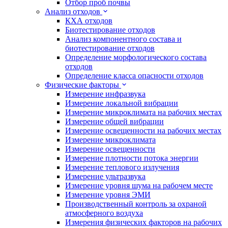
Отбор проб почвы
Анализ отходов
КХА отходов
Биотестирование отходов
Анализ компонентного состава и
биотестирование отходов
Определение морфологического состава
отходов
Определение класса опасности отходов
Физические факторы
Измерение инфразвука
Измерение локальной вибрации
Измерение микроклимата на рабочих местах
Измерение общей вибрации
Измерение освещенности на рабочих местах
Измерение микроклимата
Измерение освещенности
Измерение плотности потока энергии
Измерение теплового излучения
Измерение ультразвука
Измерение уровня шума на рабочем месте
Измерение уровня ЭМИ
Производственный контроль за охраной
атмосферного воздуха
Измерения физических факторов на рабочих