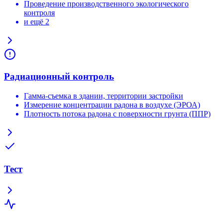
Проведение производственного экологического
контроля
и ещё 2
Радиационный контроль
Гамма-съемка в здании, территории застройки
Измерение концентрации радона в воздухе (ЭРОА)
Плотность потока радона с поверхности грунта (ППР)
Тест