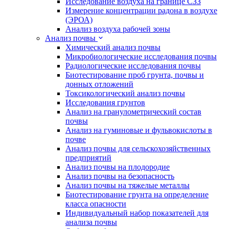
Исследование воздуха на границе СЗЗ
Измерение концентрации радона в воздухе
(ЭРОА)
Анализ воздуха рабочей зоны
Анализ почвы
Химический анализ почвы
Микробиологические исследования почвы
Радиологические исследования почвы
Биотестирование проб грунта, почвы и
донных отложений
Токсикологический анализ почвы
Исследования грунтов
Анализ на гранулометрический состав
почвы
Анализ на гуминовые и фульвокислоты в
почве
Анализ почвы для сельскохозяйственных
предприятий
Анализ почвы на плодородие
Анализ почвы на безопасность
Анализ почвы на тяжелые металлы
Биотестирование грунта на определение
класса опасности
Индивидуальный набор показателей для
анализа почвы