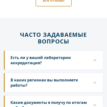
Все отзывы
ЧАСТО ЗАДАВАЕМЫЕ
ВОПРОСЫ
Есть ли у вашей лаборатории
аккредитация?
Да. ГК «Лаборатория» аккредитована в
национальной системе Росаккредитации. Наши
В каких регионах вы выполняете
протоколы и заключения принимаются
работы?
надзорными органами — Роспотребнадзором,
Работаем по всей территории России. У нас
Росприроднадзором, государственной
собственная сеть лабораторий и партнёрских
Какие документы я получу по итогам
инспекцией труда.
подразделений, что позволяет организовать