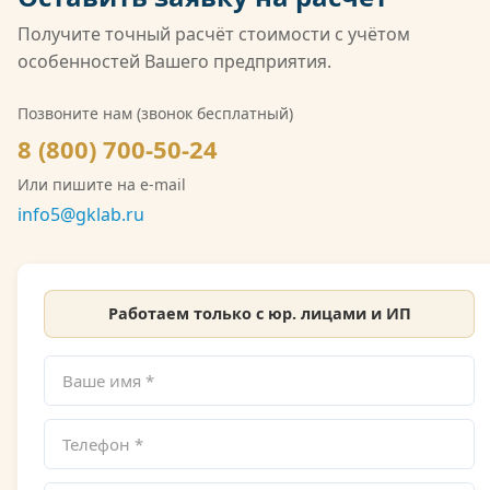
того, компания имеет лицензию Росгидромета
(Л039-00117-77/02547257) на деятельность в
Получите точный расчёт стоимости с учётом
области гидрометеорологии, включающую
особенностей Вашего предприятия.
мониторинг загрязнения атмосферного воздуха,
водных объектов и почв. Также имеется допуск
Позвоните нам (звонок бесплатный)
СРО на выполнение инженерно-экологических
8 (800) 700-50-24
изысканий. Со скан-копией лицензии
Или пишите на e-mail
Росгидромета можно ознакомиться на сайте.
info5@gklab.ru
Работаем только с юр. лицами и ИП