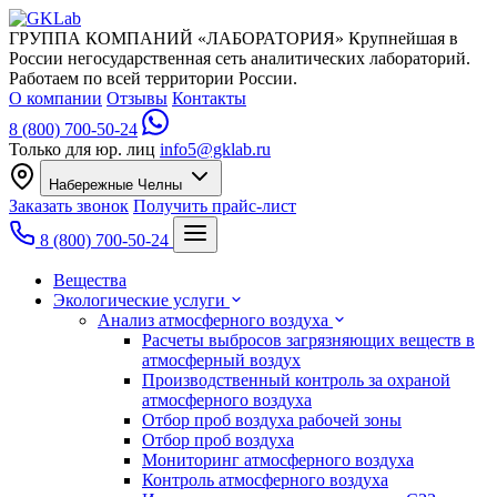
ГРУППА КОМПАНИЙ «ЛАБОРАТОРИЯ»
Крупнейшая в
России негосударственная сеть аналитических лабораторий.
Работаем по всей территории России.
О компании
Отзывы
Контакты
8 (800) 700-50-24
Только для юр. лиц
info5@gklab.ru
Набережные Челны
Заказать звонок
Получить прайс-лист
8 (800) 700-50-24
Вещества
Экологические услуги
Анализ атмосферного воздуха
Расчеты выбросов загрязняющих веществ в
атмосферный воздух
Производственный контроль за охраной
атмосферного воздуха
Отбор проб воздуха рабочей зоны
Отбор проб воздуха
Мониторинг атмосферного воздуха
Контроль атмосферного воздуха