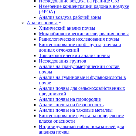
Исследование воздуха на границе СЗЗ
Измерение концентрации радона в воздухе
(ЭРОА)
Анализ воздуха рабочей зоны
Анализ почвы
Химический анализ почвы
Микробиологические исследования почвы
Радиологические исследования почвы
Биотестирование проб грунта, почвы и
донных отложений
Токсикологический анализ почвы
Исследования грунтов
Анализ на гранулометрический состав
почвы
Анализ на гуминовые и фульвокислоты в
почве
Анализ почвы для сельскохозяйственных
предприятий
Анализ почвы на плодородие
Анализ почвы на безопасность
Анализ почвы на тяжелые металлы
Биотестирование грунта на определение
класса опасности
Индивидуальный набор показателей для
анализа почвы