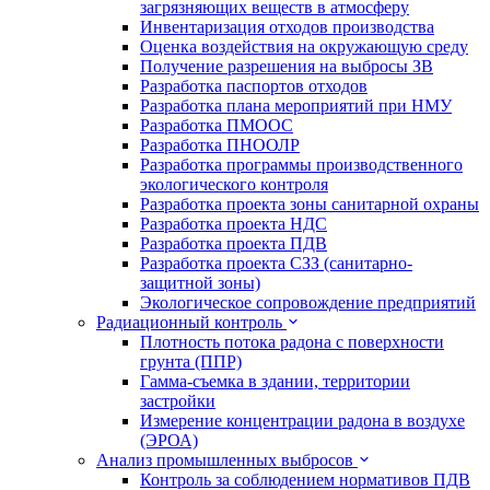
загрязняющих веществ в атмосферу
Инвентаризация отходов производства
Оценка воздействия на окружающую среду
Получение разрешения на выбросы ЗВ
Разработка паспортов отходов
Разработка плана мероприятий при НМУ
Разработка ПМООС
Разработка ПНООЛР
Разработка программы производственного
экологического контроля
Разработка проекта зоны санитарной охраны
Разработка проекта НДС
Разработка проекта ПДВ
Разработка проекта СЗЗ (санитарно-
защитной зоны)
Экологическое сопровождение предприятий
Радиационный контроль
Плотность потока радона с поверхности
грунта (ППР)
Гамма-съемка в здании, территории
застройки
Измерение концентрации радона в воздухе
(ЭРОА)
Анализ промышленных выбросов
Контроль за соблюдением нормативов ПДВ