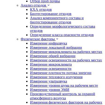
Отбор проб почвы
Анализ отходов
КХА отходов
Биотестирование отходов
Анализ компонентного состава и
биотестирование отходов
Определение морфологического состава
отходов
Определение класса опасности отходов
Физические факторы
Измерение инфразвука
Измерение локальной вибрации
Измерение микроклимата на рабочих местах
Измерение общей вибрации
Измерение освещенности на рабочих местах
Измерение микроклимата
Измерение освещенности
Измерение плотности потока энергии
Измерение теплового излучения
Измерение ультразвука
Измерение уровня шума на рабочем месте
Измерение уровня ЭМИ
Производственный контроль за охраной
атмосферного воздуха
Измерения физических факторов на рабочих