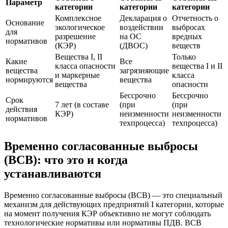
Параметр
категории
категории
категории
Комплексное
Декларация о
Отчетность о
Основание
экологическое
воздействии
выбросах
для
разрешение
на ОС
вредных
нормативов
(КЭР)
(ДВОС)
веществ
Вещества I, II
Только
Какие
Все
класса опасности
вещества I и II
вещества
загрязняющие
и маркерные
класса
нормируются
вещества
вещества
опасности
Бессрочно
Бессрочно
Срок
7 лет (в составе
(при
(при
действия
КЭР)
неизменности
неизменности
нормативов
техпроцесса)
техпроцесса)
Временно согласованные выбросы
(ВСВ): что это и когда
устанавливаются
Временно согласованные выбросы (ВСВ) — это специальный
механизм для действующих предприятий I категории, которые
на момент получения КЭР объективно не могут соблюдать
технологические нормативы или нормативы ПДВ. ВСВ