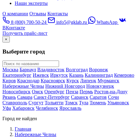
Наши эксперты
О компании
Отзывы
Контакты
8 (800) 700-50-24
info5@gklab.ru
WhatsApp
ВКонтакте
Получить прайс-лист
×
Выберите город
Москва
Барнаул
Владивосток
Волгоград
Воронеж
Екатеринбург
Ижевск
Иркутск
Казань
Калининград
Кемерово
Киров
Краснодар
Красноярск
Курск
Липецк
Мурманск
Набережные Челны
Нижний Новгород
Новокузнецк
Новосибирск
Омск
Оренбург
Пенза
Пермь
Ростов-на-Дону
Рязань
Самара
Санкт-Петербург
Саранск
Саратов
Сочи
Ставрополь
Сургут
Тольятти
Томск
Тула
Тюмень
Ульяновск
Уфа
Хабаровск
Челябинск
Ярославль
Город не найден
Главная
Набережные Челны