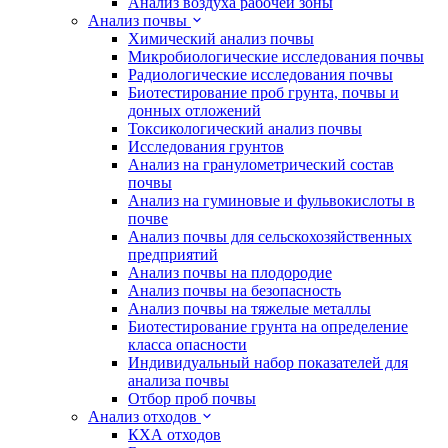
Анализ воздуха рабочей зоны
Анализ почвы
Химический анализ почвы
Микробиологические исследования почвы
Радиологические исследования почвы
Биотестирование проб грунта, почвы и
донных отложений
Токсикологический анализ почвы
Исследования грунтов
Анализ на гранулометрический состав
почвы
Анализ на гуминовые и фульвокислоты в
почве
Анализ почвы для сельскохозяйственных
предприятий
Анализ почвы на плодородие
Анализ почвы на безопасность
Анализ почвы на тяжелые металлы
Биотестирование грунта на определение
класса опасности
Индивидуальный набор показателей для
анализа почвы
Отбор проб почвы
Анализ отходов
КХА отходов