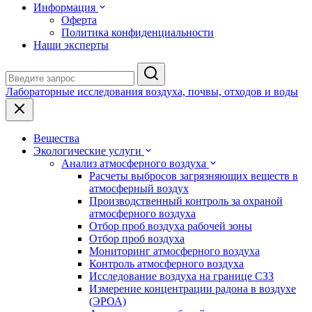
Информация
Оферта
Политика конфиденциальности
Наши эксперты
Лабораторные исследования воздуха, почвы, отходов и воды
Вещества
Экологические услуги
Анализ атмосферного воздуха
Расчеты выбросов загрязняющих веществ в
атмосферный воздух
Производственный контроль за охраной
атмосферного воздуха
Отбор проб воздуха рабочей зоны
Отбор проб воздуха
Мониторинг атмосферного воздуха
Контроль атмосферного воздуха
Исследование воздуха на границе СЗЗ
Измерение концентрации радона в воздухе
(ЭРОА)