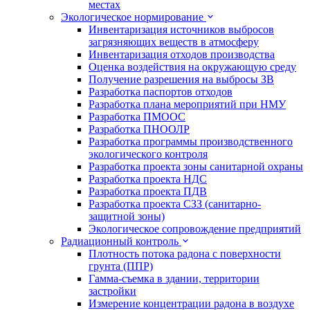
местах
Экологическое нормирование
Инвентаризация источников выбросов
загрязняющих веществ в атмосферу
Инвентаризация отходов производства
Оценка воздействия на окружающую среду
Получение разрешения на выбросы ЗВ
Разработка паспортов отходов
Разработка плана мероприятий при НМУ
Разработка ПМООС
Разработка ПНООЛР
Разработка программы производственного
экологического контроля
Разработка проекта зоны санитарной охраны
Разработка проекта НДС
Разработка проекта ПДВ
Разработка проекта СЗЗ (санитарно-
защитной зоны)
Экологическое сопровождение предприятий
Радиационный контроль
Плотность потока радона с поверхности
грунта (ППР)
Гамма-съемка в здании, территории
застройки
Измерение концентрации радона в воздухе