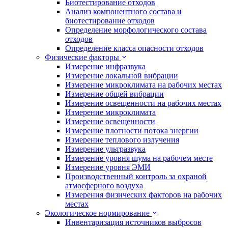
Биотестирование отходов
Анализ компонентного состава и
биотестирование отходов
Определение морфологического состава
отходов
Определение класса опасности отходов
Физические факторы
Измерение инфразвука
Измерение локальной вибрации
Измерение микроклимата на рабочих местах
Измерение общей вибрации
Измерение освещенности на рабочих местах
Измерение микроклимата
Измерение освещенности
Измерение плотности потока энергии
Измерение теплового излучения
Измерение ультразвука
Измерение уровня шума на рабочем месте
Измерение уровня ЭМИ
Производственный контроль за охраной
атмосферного воздуха
Измерения физических факторов на рабочих
местах
Экологическое нормирование
Инвентаризация источников выбросов