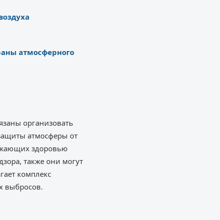
воздуха
храны атмосферного
бязаны организовать
 защиты атмосферы от
рожающих здоровью
зора, также они могут
гает комплекс
х выбросов.