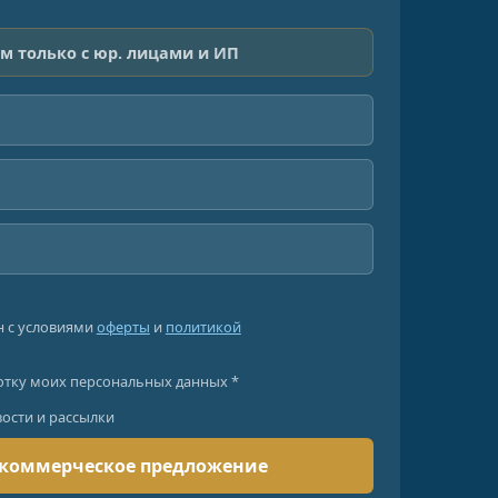
м только с юр. лицами и ИП
н с условиями
оферты
и
политикой
отку моих персональных данных *
вости и рассылки