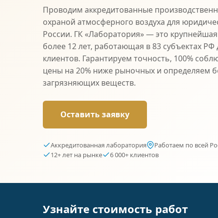
Проводим аккредитованные производственн
охраной атмосферного воздуха для юридичес
России. ГК «Лаборатория» — это крупнейшая
более 12 лет, работающая в 83 субъектах РФ 
клиентов. Гарантируем точность, 100% собл
цены на 20% ниже рыночных и определяем б
загрязняющих веществ.
Оставить заявку
Аккредитованная лаборатория
Работаем по всей Ро
12+ лет на рынке
6 000+ клиентов
Узнайте стоимость работ