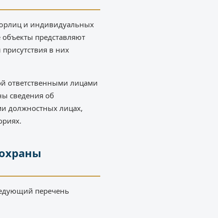
я юрлиц и индивидуальных
е объекты представляют
 присутствия в них
ной ответственными лицами
ны сведения об
ми должностных лицах,
ориях.
 охраны
ледующий перечень