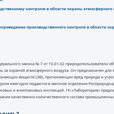
одственному контролю в области охраны атмосферного 
непроведение производственного контроля в области о
Федерального закона № 7 от 10.01.02 природопользователи о
ь за охраной атмосферного воздуха. Он предназначен для
язняющих веществ (ЗВ), причиняющих вред природе и уг
троля ежегодно подаются в местное отделение Росприроднад
новых и внеплановых инспекций. ГК «Лаборатория» предла
вания качественно-количественного состава промышленны
одить?