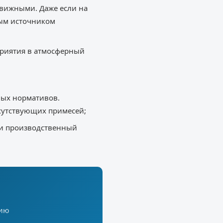
вижными. Даже если на
ным источником
приятия в атмосферный
ных нормативов.
сутствующих примесей;
ли производственный
цию