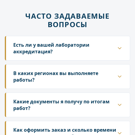
ЧАСТО ЗАДАВАЕМЫЕ
ВОПРОСЫ
Есть ли у вашей лаборатории
аккредитация?
Да. ГК «Лаборатория» аккредитована в
национальной системе Росаккредитации. Наши
В каких регионах вы выполняете
протоколы и заключения принимаются
работы?
надзорными органами — Роспотребнадзором,
Работаем по всей территории России. У нас
Росприроднадзором, государственной
собственная сеть лабораторий и партнёрских
Какие документы я получу по итогам
инспекцией труда.
подразделений, что позволяет организовать
работ?
выезд специалиста и отбор проб в любом
По результатам исследований вы получаете
регионе. Сроки выезда зависят от удалённости
официальный протокол испытаний
Как оформить заказ и сколько времени
объекта — уточняйте у менеджера при