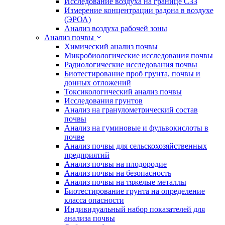
Исследование воздуха на границе СЗЗ
Измерение концентрации радона в воздухе
(ЭРОА)
Анализ воздуха рабочей зоны
Анализ почвы
Химический анализ почвы
Микробиологические исследования почвы
Радиологические исследования почвы
Биотестирование проб грунта, почвы и
донных отложений
Токсикологический анализ почвы
Исследования грунтов
Анализ на гранулометрический состав
почвы
Анализ на гуминовые и фульвокислоты в
почве
Анализ почвы для сельскохозяйственных
предприятий
Анализ почвы на плодородие
Анализ почвы на безопасность
Анализ почвы на тяжелые металлы
Биотестирование грунта на определение
класса опасности
Индивидуальный набор показателей для
анализа почвы