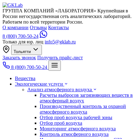
ГРУППА КОМПАНИЙ «ЛАБОРАТОРИЯ»
Крупнейшая в
России негосударственная сеть аналитических лабораторий.
Работаем по всей территории России.
О компании
Отзывы
Контакты
8 (800) 700-50-24
Только для юр. лиц
info5@gklab.ru
Тольятти
Заказать звонок
Получить прайс-лист
8 (800) 700-50-24
Вещества
Экологические услуги
Анализ атмосферного воздуха
Расчеты выбросов загрязняющих веществ в
атмосферный воздух
Производственный контроль за охраной
атмосферного воздуха
Отбор проб воздуха рабочей зоны
Отбор проб воздуха
Мониторинг атмосферного воздуха
Контроль атмосферного воздуха