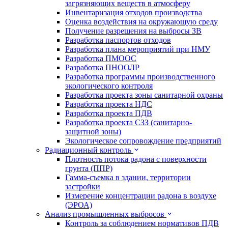
загрязняющих веществ в атмосферу
Инвентаризация отходов производства
Оценка воздействия на окружающую среду
Получение разрешения на выбросы ЗВ
Разработка паспортов отходов
Разработка плана мероприятий при НМУ
Разработка ПМООС
Разработка ПНООЛР
Разработка программы производственного
экологического контроля
Разработка проекта зоны санитарной охраны
Разработка проекта НДС
Разработка проекта ПДВ
Разработка проекта СЗЗ (санитарно-
защитной зоны)
Экологическое сопровождение предприятий
Радиационный контроль
Плотность потока радона с поверхности
грунта (ППР)
Гамма-съемка в здании, территории
застройки
Измерение концентрации радона в воздухе
(ЭРОА)
Анализ промышленных выбросов
Контроль за соблюдением нормативов ПДВ