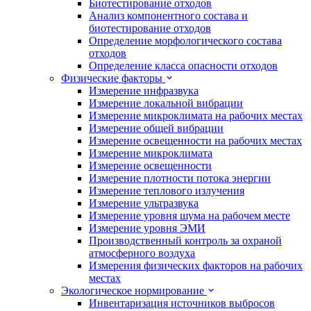
Биотестирование отходов
Анализ компонентного состава и
биотестирование отходов
Определение морфологического состава
отходов
Определение класса опасности отходов
Физические факторы
Измерение инфразвука
Измерение локальной вибрации
Измерение микроклимата на рабочих местах
Измерение общей вибрации
Измерение освещенности на рабочих местах
Измерение микроклимата
Измерение освещенности
Измерение плотности потока энергии
Измерение теплового излучения
Измерение ультразвука
Измерение уровня шума на рабочем месте
Измерение уровня ЭМИ
Производственный контроль за охраной
атмосферного воздуха
Измерения физических факторов на рабочих
местах
Экологическое нормирование
Инвентаризация источников выбросов