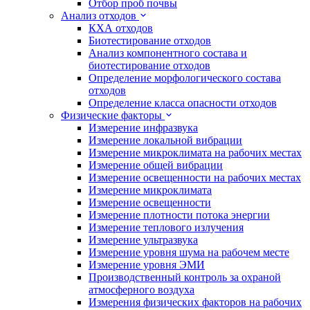
Отбор проб почвы
Анализ отходов
КХА отходов
Биотестирование отходов
Анализ компонентного состава и
биотестирование отходов
Определение морфологического состава
отходов
Определение класса опасности отходов
Физические факторы
Измерение инфразвука
Измерение локальной вибрации
Измерение микроклимата на рабочих местах
Измерение общей вибрации
Измерение освещенности на рабочих местах
Измерение микроклимата
Измерение освещенности
Измерение плотности потока энергии
Измерение теплового излучения
Измерение ультразвука
Измерение уровня шума на рабочем месте
Измерение уровня ЭМИ
Производственный контроль за охраной
атмосферного воздуха
Измерения физических факторов на рабочих