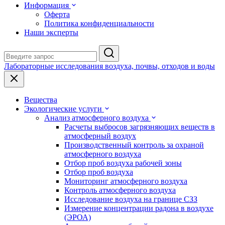
Информация
Оферта
Политика конфиденциальности
Наши эксперты
Лабораторные исследования воздуха, почвы, отходов и воды
Вещества
Экологические услуги
Анализ атмосферного воздуха
Расчеты выбросов загрязняющих веществ в
атмосферный воздух
Производственный контроль за охраной
атмосферного воздуха
Отбор проб воздуха рабочей зоны
Отбор проб воздуха
Мониторинг атмосферного воздуха
Контроль атмосферного воздуха
Исследование воздуха на границе СЗЗ
Измерение концентрации радона в воздухе
(ЭРОА)