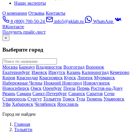
Наши эксперты
О компании
Отзывы
Контакты
8 (800) 700-50-24
info5@gklab.ru
WhatsApp
ВКонтакте
Получить прайс-лист
×
Выберите город
Москва
Барнаул
Владивосток
Волгоград
Воронеж
Екатеринбург
Ижевск
Иркутск
Казань
Калининград
Кемерово
Киров
Краснодар
Красноярск
Курск
Липецк
Мурманск
Набережные Челны
Нижний Новгород
Новокузнецк
Новосибирск
Омск
Оренбург
Пенза
Пермь
Ростов-на-Дону
Рязань
Самара
Санкт-Петербург
Саранск
Саратов
Сочи
Ставрополь
Сургут
Тольятти
Томск
Тула
Тюмень
Ульяновск
Уфа
Хабаровск
Челябинск
Ярославль
Город не найден
Главная
Тольятти