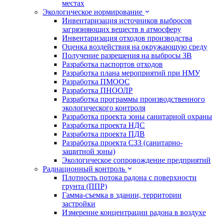
местах
Экологическое нормирование
Инвентаризация источников выбросов
загрязняющих веществ в атмосферу
Инвентаризация отходов производства
Оценка воздействия на окружающую среду
Получение разрешения на выбросы ЗВ
Разработка паспортов отходов
Разработка плана мероприятий при НМУ
Разработка ПМООС
Разработка ПНООЛР
Разработка программы производственного
экологического контроля
Разработка проекта зоны санитарной охраны
Разработка проекта НДС
Разработка проекта ПДВ
Разработка проекта СЗЗ (санитарно-
защитной зоны)
Экологическое сопровождение предприятий
Радиационный контроль
Плотность потока радона с поверхности
грунта (ППР)
Гамма-съемка в здании, территории
застройки
Измерение концентрации радона в воздухе