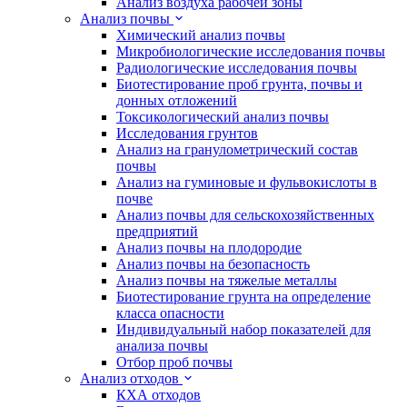
Анализ воздуха рабочей зоны
Анализ почвы
Химический анализ почвы
Микробиологические исследования почвы
Радиологические исследования почвы
Биотестирование проб грунта, почвы и
донных отложений
Токсикологический анализ почвы
Исследования грунтов
Анализ на гранулометрический состав
почвы
Анализ на гуминовые и фульвокислоты в
почве
Анализ почвы для сельскохозяйственных
предприятий
Анализ почвы на плодородие
Анализ почвы на безопасность
Анализ почвы на тяжелые металлы
Биотестирование грунта на определение
класса опасности
Индивидуальный набор показателей для
анализа почвы
Отбор проб почвы
Анализ отходов
КХА отходов