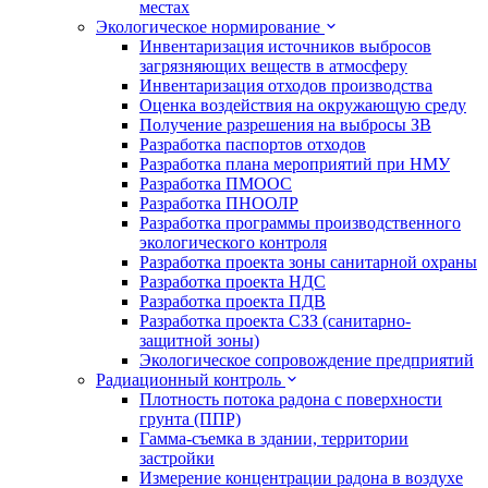
местах
Экологическое нормирование
Инвентаризация источников выбросов
загрязняющих веществ в атмосферу
Инвентаризация отходов производства
Оценка воздействия на окружающую среду
Получение разрешения на выбросы ЗВ
Разработка паспортов отходов
Разработка плана мероприятий при НМУ
Разработка ПМООС
Разработка ПНООЛР
Разработка программы производственного
экологического контроля
Разработка проекта зоны санитарной охраны
Разработка проекта НДС
Разработка проекта ПДВ
Разработка проекта СЗЗ (санитарно-
защитной зоны)
Экологическое сопровождение предприятий
Радиационный контроль
Плотность потока радона с поверхности
грунта (ППР)
Гамма-съемка в здании, территории
застройки
Измерение концентрации радона в воздухе