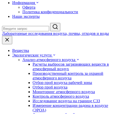
Информация
Оферта
Политика конфиденциальности
Наши эксперты
Лабораторные исследования воздуха, почвы, отходов и воды
Вещества
Экологические услуги
Анализ атмосферного воздуха
Расчеты выбросов загрязняющих веществ в
атмосферный воздух
Производственный контроль за охраной
атмосферного воздуха
Отбор проб воздуха рабочей зоны
Отбор проб воздуха
Мониторинг атмосферного воздуха
Контроль атмосферного воздуха
Исследование воздуха на границе СЗЗ
Измерение концентрации радона в воздухе
(ЭРОА)