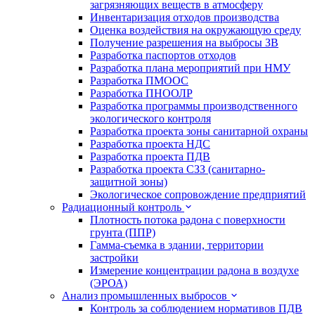
загрязняющих веществ в атмосферу
Инвентаризация отходов производства
Оценка воздействия на окружающую среду
Получение разрешения на выбросы ЗВ
Разработка паспортов отходов
Разработка плана мероприятий при НМУ
Разработка ПМООС
Разработка ПНООЛР
Разработка программы производственного
экологического контроля
Разработка проекта зоны санитарной охраны
Разработка проекта НДС
Разработка проекта ПДВ
Разработка проекта СЗЗ (санитарно-
защитной зоны)
Экологическое сопровождение предприятий
Радиационный контроль
Плотность потока радона с поверхности
грунта (ППР)
Гамма-съемка в здании, территории
застройки
Измерение концентрации радона в воздухе
(ЭРОА)
Анализ промышленных выбросов
Контроль за соблюдением нормативов ПДВ