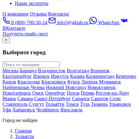
Наши эксперты
О компании
Отзывы
Контакты
8 (800) 700-50-24
info5@gklab.ru
WhatsApp
ВКонтакте
Получить прайс-лист
×
Выберите город
Москва
Барнаул
Владивосток
Волгоград
Воронеж
Екатеринбург
Ижевск
Иркутск
Казань
Калининград
Кемерово
Киров
Краснодар
Красноярск
Курск
Липецк
Мурманск
Набережные Челны
Нижний Новгород
Новокузнецк
Новосибирск
Омск
Оренбург
Пенза
Пермь
Ростов-на-Дону
Рязань
Самара
Санкт-Петербург
Саранск
Саратов
Сочи
Ставрополь
Сургут
Тольятти
Томск
Тула
Тюмень
Ульяновск
Уфа
Хабаровск
Челябинск
Ярославль
Город не найден
Главная
Тольятти