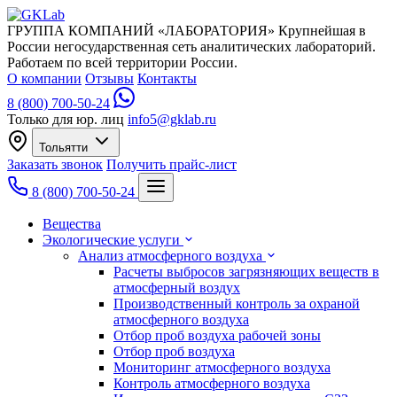
ГРУППА КОМПАНИЙ «ЛАБОРАТОРИЯ»
Крупнейшая в
России негосударственная сеть аналитических лабораторий.
Работаем по всей территории России.
О компании
Отзывы
Контакты
8 (800) 700-50-24
Только для юр. лиц
info5@gklab.ru
Тольятти
Заказать звонок
Получить прайс-лист
8 (800) 700-50-24
Вещества
Экологические услуги
Анализ атмосферного воздуха
Расчеты выбросов загрязняющих веществ в
атмосферный воздух
Производственный контроль за охраной
атмосферного воздуха
Отбор проб воздуха рабочей зоны
Отбор проб воздуха
Мониторинг атмосферного воздуха
Контроль атмосферного воздуха