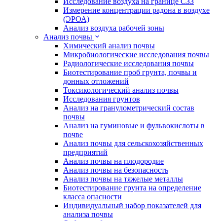
Исследование воздуха на границе СЗЗ
Измерение концентрации радона в воздухе
(ЭРОА)
Анализ воздуха рабочей зоны
Анализ почвы
Химический анализ почвы
Микробиологические исследования почвы
Радиологические исследования почвы
Биотестирование проб грунта, почвы и
донных отложений
Токсикологический анализ почвы
Исследования грунтов
Анализ на гранулометрический состав
почвы
Анализ на гуминовые и фульвокислоты в
почве
Анализ почвы для сельскохозяйственных
предприятий
Анализ почвы на плодородие
Анализ почвы на безопасность
Анализ почвы на тяжелые металлы
Биотестирование грунта на определение
класса опасности
Индивидуальный набор показателей для
анализа почвы