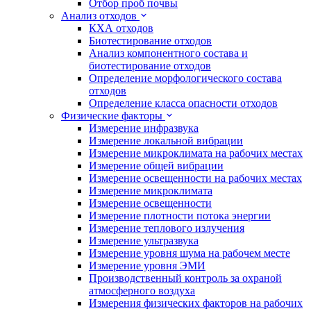
Отбор проб почвы
Анализ отходов
КХА отходов
Биотестирование отходов
Анализ компонентного состава и
биотестирование отходов
Определение морфологического состава
отходов
Определение класса опасности отходов
Физические факторы
Измерение инфразвука
Измерение локальной вибрации
Измерение микроклимата на рабочих местах
Измерение общей вибрации
Измерение освещенности на рабочих местах
Измерение микроклимата
Измерение освещенности
Измерение плотности потока энергии
Измерение теплового излучения
Измерение ультразвука
Измерение уровня шума на рабочем месте
Измерение уровня ЭМИ
Производственный контроль за охраной
атмосферного воздуха
Измерения физических факторов на рабочих