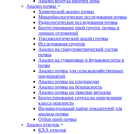
Анализ воздуха рабочей зоны
Анализ почвы
Химический анализ почвы
Микробиологические исследования почвы
Радиологические исследования почвы
Биотестирование проб грунта, почвы и
донных отложений
Токсикологический анализ почвы
Исследования грунтов
Анализ на гранулометрический состав
почвы
Анализ на гуминовые и фульвокислоты в
почве
Анализ почвы для сельскохозяйственных
предприятий
Анализ почвы на плодородие
Анализ почвы на безопасность
Анализ почвы на тяжелые металлы
Биотестирование грунта на определение
класса опасности
Индивидуальный набор показателей для
анализа почвы
Отбор проб почвы
Анализ отходов
КХА отходов