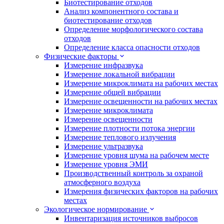
Биотестирование отходов
Анализ компонентного состава и
биотестирование отходов
Определение морфологического состава
отходов
Определение класса опасности отходов
Физические факторы
Измерение инфразвука
Измерение локальной вибрации
Измерение микроклимата на рабочих местах
Измерение общей вибрации
Измерение освещенности на рабочих местах
Измерение микроклимата
Измерение освещенности
Измерение плотности потока энергии
Измерение теплового излучения
Измерение ультразвука
Измерение уровня шума на рабочем месте
Измерение уровня ЭМИ
Производственный контроль за охраной
атмосферного воздуха
Измерения физических факторов на рабочих
местах
Экологическое нормирование
Инвентаризация источников выбросов