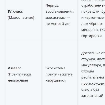
Период
отработанны
IV класс
восстановления
покрышки, б
(Малоопасные)
экосистемы —
и картонные 
не менее 3 лет
лом чёрных
металлов, ТК
сортировки
Древесные о
стружка, чист
макулатура,
V класс
Экосистема
отходы
(Практически
практически не
растительног
неопасные)
нарушается
происхожден
стекла без
загрязнений