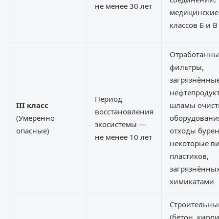
не менее 30 лет
медицинские
классов Б и В
Отработанны
фильтры,
загрязнённы
нефтепродук
Период
III класс
шламы очист
восстановления
(Умеренно
оборудовани
экосистемы —
опасные)
отходы бурен
не менее 10 лет
некоторые в
пластиков,
загрязнённы
химикатами
Строительны
(бетон, кирпи