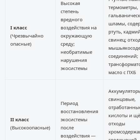
Высокая
термометры,
степень
гальваничес
вредного
шламы, соде
I класс
воздействия на
ртуть, кадмий
(Чрезвычайно
окружающую
свинец; отхо
опасные)
среду;
мышьякосод
необратимые
соединений;
нарушения
трансформат
экосистемы
масло с ПХБ
Аккумулятор
свинцовые,
Период
отработанные
восстановления
кислоты и щё
II класс
экосистемы
отходы
(Высокоопасные)
после
хромсодерж
воздействия —
соединений,