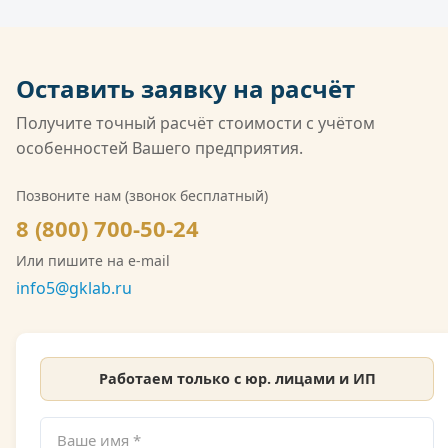
оплата по безналичному расчёту, в том числе с
ГОСТ ISO/IEC 17025 и обладает широчайшей
НДС.
совокупной областью аккредитации среди
негосударственных лабораторий России. Кроме
Оставить заявку на расчёт
того, компания имеет лицензию Росгидромета
(Л039-00117-77/02547257) на деятельность в
Получите точный расчёт стоимости с учётом
области гидрометеорологии, включающую
особенностей Вашего предприятия.
мониторинг загрязнения атмосферного воздуха,
водных объектов и почв. Также имеется допуск
Позвоните нам (звонок бесплатный)
СРО на выполнение инженерно-экологических
8 (800) 700-50-24
изысканий. Со скан-копией лицензии
Или пишите на e-mail
Росгидромета можно ознакомиться на сайте.
info5@gklab.ru
Работаем только с юр. лицами и ИП