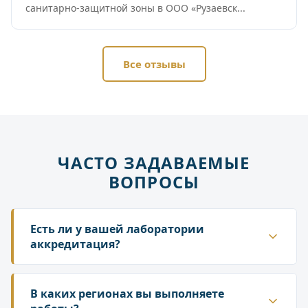
санитарно-защитной зоны в ООО «Рузаевск...
Все отзывы
ЧАСТО ЗАДАВАЕМЫЕ
ВОПРОСЫ
Есть ли у вашей лаборатории
аккредитация?
Да. ГК «Лаборатория» аккредитована в
национальной системе Росаккредитации. Наши
В каких регионах вы выполняете
протоколы и заключения принимаются