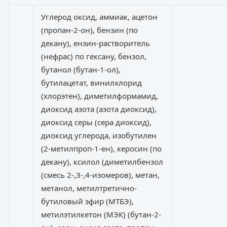
Углерод оксид, аммиак, ацетон
(пропан-2-он), бензин (по
декану), ензин-растворитель
(нефрас) по гексану, бензол,
бутанол (бутан-1-ол),
бутилацетат, винилхлорид
(хлорэтен), диметилформамид,
диоксид азота (азота диоксид),
диоксид серы (сера диоксид),
диоксид углерода, изобутилен
(2-метилпроп-1-ен), керосин (по
декану), ксилол (диметилбензол
(смесь 2-,3-,4-изомеров), метан,
метанол, метилтретично-
бутиловый эфир (МТБЭ),
метилэтилкетон (МЭК) (бутан-2-