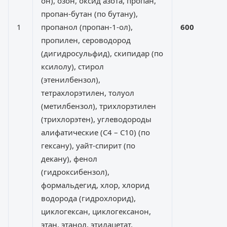
он), озон, оксид азота, пропан,
пропан-бутан (по бутану),
1
пропанол (пропан-1-ол),
600
пропилен, сероводород
(дигидросульфид), скипидар (по
ксилолу), стирол
(этенилбензол),
тетрахлорэтилен, толуол
(метилбензол), трихлорэтилен
(трихлорэтен), углеводороды
алифатические (C4 – C10) (по
гексану), уайт-спирит (по
декану), фенол
(гидроксибензол),
формальдегид, хлор, хлорид
водорода (гидрохлорид),
циклогексан, циклогексанон,
этан, этанол, этилацетат,