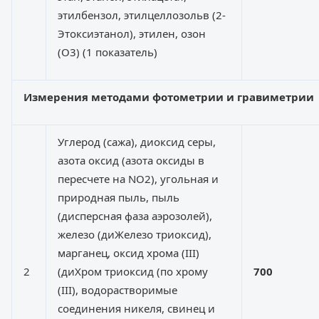
этилбензол, этилцеллозольв (2-
Этоксиэтанол), этилен, озон
(O3) (1 показатель)
Измерения методами фотометрии и гравиметрии
Углерод (сажа), диоксид серы,
азота оксид (азота оксиды в
пересчете на NO2), угольная и
природная пыль, пыль
(дисперсная фаза аэрозолей),
железо (диЖелезо триоксид),
марганец, оксид хрома (III)
2
(диХром триоксид (по хрому
700
(III), водорастворимые
соединения никеля, свинец и