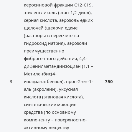
керосиновой фракции С12-С19,
этиленгликоль (этан-1,2-диол),
серная кислота, аэрозоль едких
щелочей (щелочи едкие
(растворы в пересчете на
гидроксид натрия), аэрозоли
преимущественно
фиброгенного действия, 4,4-
дифенилметандиизоциан (1,1 –
Метиленбис(4-
3
изоцианатбензол), проп-2-ен-1-
750
аль (акролеин), уксусная
кислота (этановая кислота),
синтетические моющие
средства (по основному
компоненту – поверхностно-
активному веществу