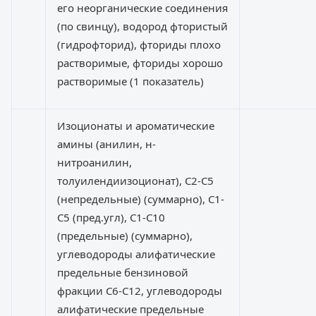
его неорганические соединения
(по свинцу), водород фтористый
(гидрофторид), фториды плохо
растворимые, фториды хорошо
растворимые (1 показатель)
Изоционаты и ароматические
амины (анилин, н-
нитроанилин,
толуилендиизоционат), С2-С5
(непредельные) (суммарно), С1-
С5 (пред.угл), С1-С10
(предельные) (суммарно),
углеводороды алифатические
предельные бензиновой
фракции С6-С12, углеводороды
алифатические предельные