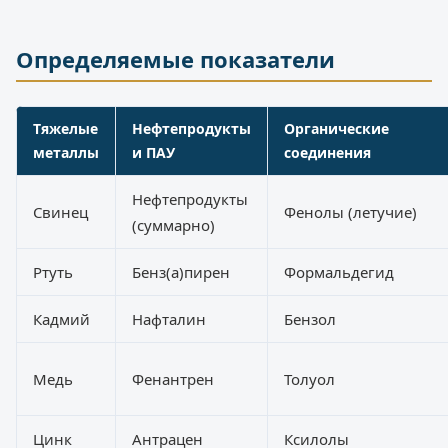
Определяемые показатели
Тяжелые
Нефтепродукты
Органические
металлы
и ПАУ
соединения
Нефтепродукты
Свинец
Фенолы (летучие)
(суммарно)
Ртуть
Бенз(а)пирен
Формальдегид
Кадмий
Нафталин
Бензол
Медь
Фенантрен
Толуол
Цинк
Антрацен
Ксилолы