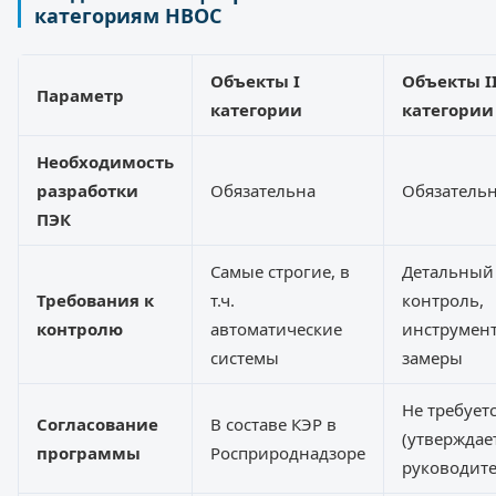
категориям НВОС
Объекты I
Объекты I
Параметр
категории
категории
Необходимость
разработки
Обязательна
Обязатель
ПЭК
Самые строгие, в
Детальный
Требования к
т.ч.
контроль,
контролю
автоматические
инструмен
системы
замеры
Не требует
Согласование
В составе КЭР в
(утверждае
программы
Росприроднадзоре
руководите