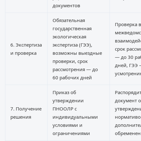
документов
Обязательная
Проверка в
государственная
межведомс
экологическая
взаимодей
6. Экспертиза
экспертиза (ГЭЭ),
срок рассм
и проверка
возможны выездные
— до 30 р
проверки, срок
дней, ГЭЭ 
рассмотрения — до
усмотрени
60 рабочих дней
Приказ об
Распоряди
утверждении
документ 
7. Получение
ПНООЛР с
утвержден
решения
индивидуальными
нормативо
условиями и
дополните
ограничениями
обремене