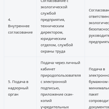
Согласование с
экологической
Согласован
службой
ответстве
4.
предприятия,
экологиче
Внутреннее
техническим
безопаснос
согласование
директором,
руководит
юридическим
предприят
отделом, службой
охраны труда
Подача через личный
кабинет
Подача в
природопользователя
электронн
5. Подача в
с электронной
бумажном 
надзорный
подписью,
минималь
орган
приложение скан-
пакет
копий
сопроводи
учредительных
документо