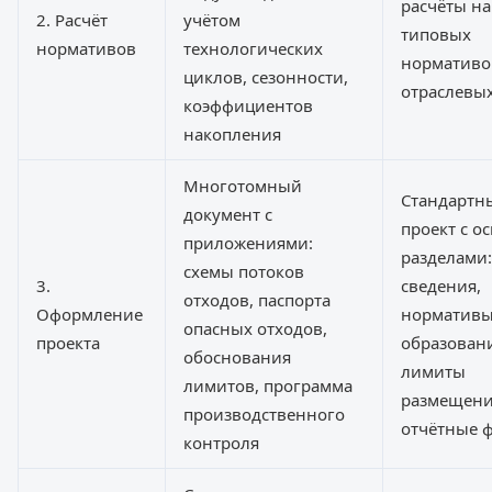
расчёты на
2. Расчёт
учётом
типовых
нормативов
технологических
нормативо
циклов, сезонности,
отраслевы
коэффициентов
накопления
Многотомный
Стандартн
документ с
проект с 
приложениями:
разделами
схемы потоков
3.
сведения,
отходов, паспорта
Оформление
норматив
опасных отходов,
проекта
образован
обоснования
лимиты
лимитов, программа
размещени
производственного
отчётные 
контроля