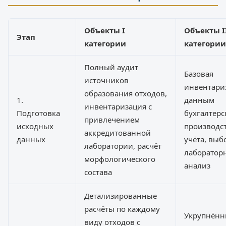
Объекты I
Объекты I
Этап
категории
категории
Полный аудит
Базовая
источников
инвентари
образования отходов,
1.
данным
инвентаризация с
Подготовка
бухгалтерс
привлечением
исходных
производс
аккредитованной
данных
учёта, вы
лаборатории, расчёт
лаборатор
морфологического
анализ
состава
Детализированные
расчёты по каждому
Укрупнённ
виду отходов с