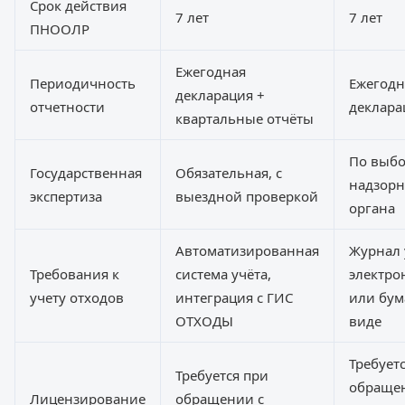
Срок действия
7 лет
7 лет
ПНООЛР
Ежегодная
Периодичность
Ежегодн
декларация +
отчетности
деклара
квартальные отчёты
По выб
Государственная
Обязательная, с
надзорн
экспертиза
выездной проверкой
органа
Автоматизированная
Журнал 
Требования к
система учёта,
электро
учету отходов
интеграция с ГИС
или бу
ОТХОДЫ
виде
Требует
Требуется при
обраще
Лицензирование
обращении с