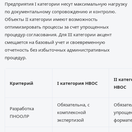
Предприятия I категории несут максимальную нагрузку
по документальному сопровождению и контролю.
Объекты II категории имеют возможность
оптимизировать процессы за счет упрощенных
процедур согласования. Для III категории акцент
смещается на базовый учет и своевременную
отчетность без избыточных административных
процедур.
II кате
Критерий
I категория НВОС
НВОС
Обязательна, с
Обязате
Разработка
комплексной
упроще
ПНООЛР
экспертизой
формат