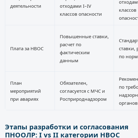
отходам
деятельности
отходами I–IV
классов
классов опасности
опаснос
Повышенные ставки,
Стандар
расчет по
Плата за НВОС
ставки, 
фактическим
по норм
данным
Рекомен
План
Обязателен,
по треб
мероприятий
согласуется с МЧС и
надзор
при авариях
Росприроднадзором
органов
Этапы разработки и согласования
ПНООЛР: I vs II категории НВОС