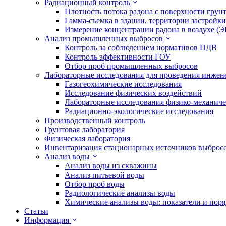
Радиационный контроль
Плотность потока радона с поверхности грун
Гамма-съемка в здании, территории застройки
Измерение концентрации радона в воздухе (
Анализ промышленных выбросов
Контроль за соблюдением нормативов ПДВ
Контроль эффективности ГОУ
Отбор проб промышленных выбросов
Лабораторные исследования для проведения инже
Газогеохимические исследования
Исследование физических воздействий
Лабораторные исследования физико-механиче
Радиационно-экологические исследования
Производственный контроль
Грунтовая лаборатория
Физическая лаборатория
Инвентаризация стационарных источников выброс
Анализ воды
Анализ воды из скважины
Анализ питьевой воды
Отбор проб воды
Радиологические анализы воды
Химические анализы воды: показатели и пор
Статьи
Информация