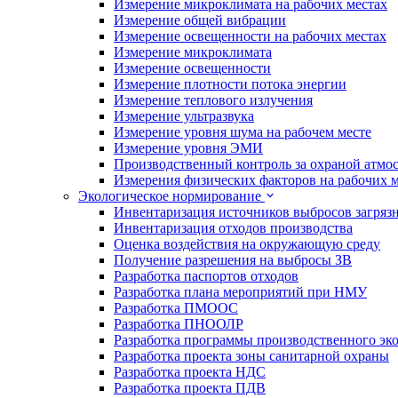
Измерение микроклимата на рабочих местах
Измерение общей вибрации
Измерение освещенности на рабочих местах
Измерение микроклимата
Измерение освещенности
Измерение плотности потока энергии
Измерение теплового излучения
Измерение ультразвука
Измерение уровня шума на рабочем месте
Измерение уровня ЭМИ
Производственный контроль за охраной атмо
Измерения физических факторов на рабочих м
Экологическое нормирование
Инвентаризация источников выбросов загряз
Инвентаризация отходов производства
Оценка воздействия на окружающую среду
Получение разрешения на выбросы ЗВ
Разработка паспортов отходов
Разработка плана мероприятий при НМУ
Разработка ПМООС
Разработка ПНООЛР
Разработка программы производственного эко
Разработка проекта зоны санитарной охраны
Разработка проекта НДС
Разработка проекта ПДВ