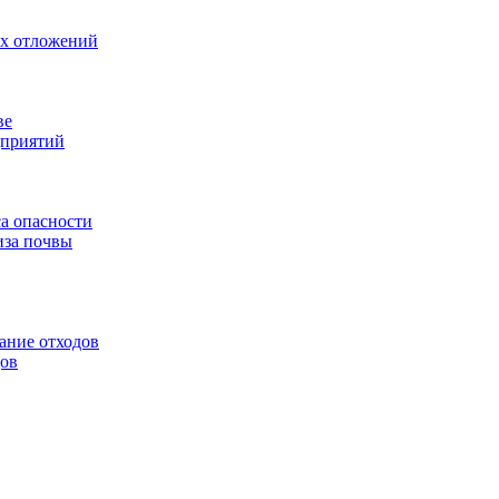
ых отложений
ве
дприятий
са опасности
иза почвы
ание отходов
дов