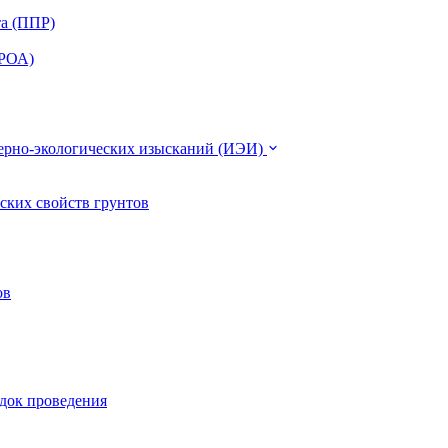
та (ППР)
ЭРОА)
нерно-экологических изысканий (ИЭИ)
ских свойств грунтов
ов
ядок проведения