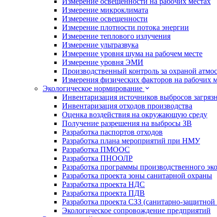
Измерение освещенности на рабочих местах
Измерение микроклимата
Измерение освещенности
Измерение плотности потока энергии
Измерение теплового излучения
Измерение ультразвука
Измерение уровня шума на рабочем месте
Измерение уровня ЭМИ
Производственный контроль за охраной атмо
Измерения физических факторов на рабочих м
Экологическое нормирование
Инвентаризация источников выбросов загряз
Инвентаризация отходов производства
Оценка воздействия на окружающую среду
Получение разрешения на выбросы ЗВ
Разработка паспортов отходов
Разработка плана мероприятий при НМУ
Разработка ПМООС
Разработка ПНООЛР
Разработка программы производственного эко
Разработка проекта зоны санитарной охраны
Разработка проекта НДС
Разработка проекта ПДВ
Разработка проекта СЗЗ (санитарно-защитной
Экологическое сопровождение предприятий