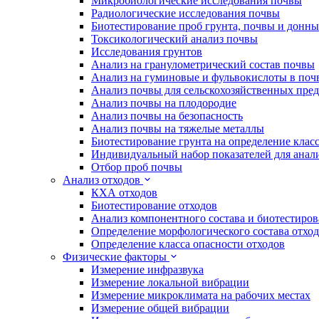
Микробиологические исследования почвы
Радиологические исследования почвы
Биотестирование проб грунта, почвы и донн
Токсикологический анализ почвы
Исследования грунтов
Анализ на гранулометрический состав почвы
Анализ на гуминовые и фульвокислоты в поч
Анализ почвы для сельскохозяйственных пре
Анализ почвы на плодородие
Анализ почвы на безопасность
Анализ почвы на тяжелые металлы
Биотестирование грунта на определение клас
Индивидуальный набор показателей для анал
Отбор проб почвы
Анализ отходов
КХА отходов
Биотестирование отходов
Анализ компонентного состава и биотестиров
Определение морфологического состава отхо
Определение класса опасности отходов
Физические факторы
Измерение инфразвука
Измерение локальной вибрации
Измерение микроклимата на рабочих местах
Измерение общей вибрации