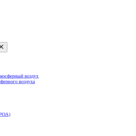
тмосферный воздух
сферного воздуха
ЭРОА)