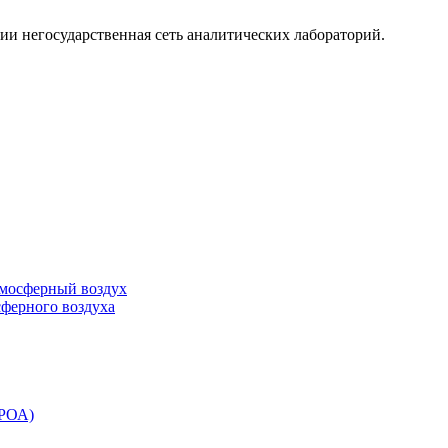
ии негосударственная сеть аналитических лабораторий.
тмосферный воздух
сферного воздуха
ЭРОА)