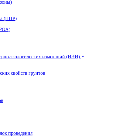
 зоны)
та (ППР)
ЭРОА)
нерно-экологических изысканий (ИЭИ)
ских свойств грунтов
ов
ядок проведения