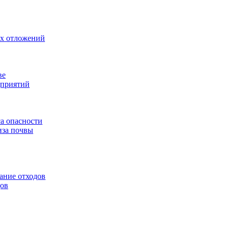
ых отложений
ве
дприятий
са опасности
иза почвы
ание отходов
дов