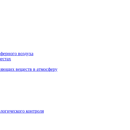
сферного воздуха
естах
няющих веществ в атмосферу
логического контроля