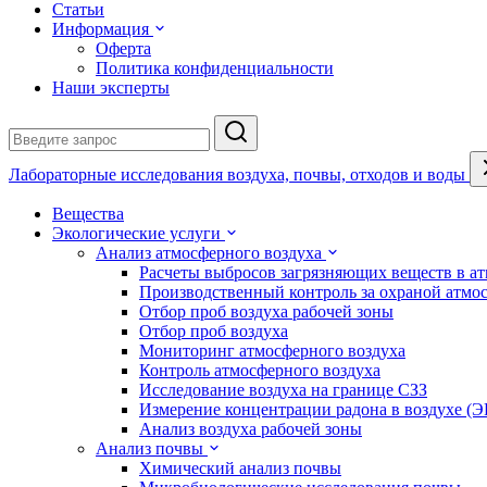
Статьи
Информация
Оферта
Политика конфиденциальности
Наши эксперты
Лабораторные исследования воздуха, почвы, отходов и воды
Вещества
Экологические услуги
Анализ атмосферного воздуха
Расчеты выбросов загрязняющих веществ в а
Производственный контроль за охраной атмо
Отбор проб воздуха рабочей зоны
Отбор проб воздуха
Мониторинг атмосферного воздуха
Контроль атмосферного воздуха
Исследование воздуха на границе СЗЗ
Измерение концентрации радона в воздухе (
Анализ воздуха рабочей зоны
Анализ почвы
Химический анализ почвы