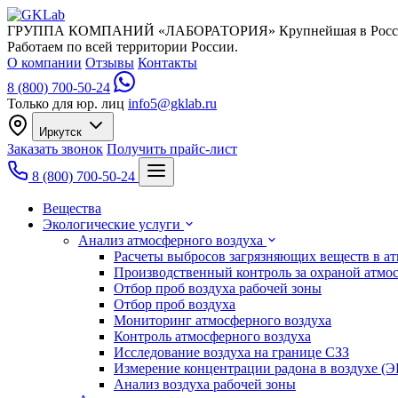
ГРУППА КОМПАНИЙ «ЛАБОРАТОРИЯ»
Крупнейшая в Росс
Работаем по всей территории России.
О компании
Отзывы
Контакты
8 (800) 700-50-24
Только для юр. лиц
info5@gklab.ru
Иркутск
Заказать звонок
Получить прайс-лист
8 (800) 700-50-24
Вещества
Экологические услуги
Анализ атмосферного воздуха
Расчеты выбросов загрязняющих веществ в а
Производственный контроль за охраной атмо
Отбор проб воздуха рабочей зоны
Отбор проб воздуха
Мониторинг атмосферного воздуха
Контроль атмосферного воздуха
Исследование воздуха на границе СЗЗ
Измерение концентрации радона в воздухе (
Анализ воздуха рабочей зоны