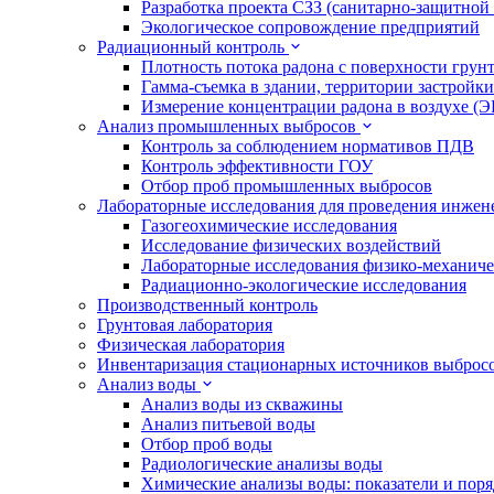
Разработка проекта СЗЗ (санитарно-защитной
Экологическое сопровождение предприятий
Радиационный контроль
Плотность потока радона с поверхности грун
Гамма-съемка в здании, территории застройки
Измерение концентрации радона в воздухе (
Анализ промышленных выбросов
Контроль за соблюдением нормативов ПДВ
Контроль эффективности ГОУ
Отбор проб промышленных выбросов
Лабораторные исследования для проведения инже
Газогеохимические исследования
Исследование физических воздействий
Лабораторные исследования физико-механиче
Радиационно-экологические исследования
Производственный контроль
Грунтовая лаборатория
Физическая лаборатория
Инвентаризация стационарных источников выброс
Анализ воды
Анализ воды из скважины
Анализ питьевой воды
Отбор проб воды
Радиологические анализы воды
Химические анализы воды: показатели и пор