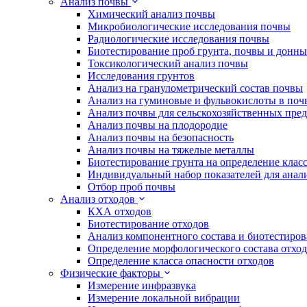
Анализ почвы
Химический анализ почвы
Микробиологические исследования почвы
Радиологические исследования почвы
Биотестирование проб грунта, почвы и донн
Токсикологический анализ почвы
Исследования грунтов
Анализ на гранулометрический состав почвы
Анализ на гуминовые и фульвокислоты в поч
Анализ почвы для сельскохозяйственных пре
Анализ почвы на плодородие
Анализ почвы на безопасность
Анализ почвы на тяжелые металлы
Биотестирование грунта на определение клас
Индивидуальный набор показателей для анал
Отбор проб почвы
Анализ отходов
КХА отходов
Биотестирование отходов
Анализ компонентного состава и биотестиров
Определение морфологического состава отхо
Определение класса опасности отходов
Физические факторы
Измерение инфразвука
Измерение локальной вибрации