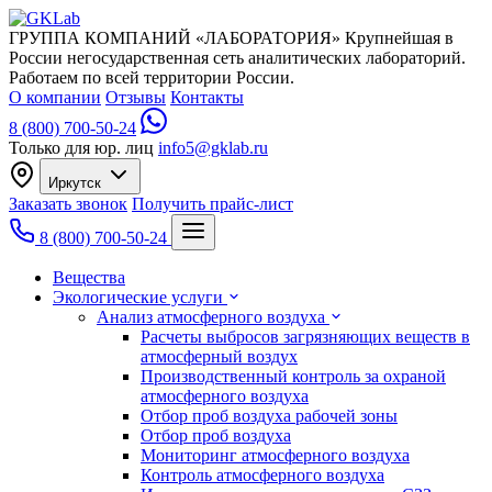
ГРУППА КОМПАНИЙ «ЛАБОРАТОРИЯ»
Крупнейшая в
России негосударственная сеть аналитических лабораторий.
Работаем по всей территории России.
О компании
Отзывы
Контакты
8 (800) 700-50-24
Только для юр. лиц
info5@gklab.ru
Иркутск
Заказать звонок
Получить прайс-лист
8 (800) 700-50-24
Вещества
Экологические услуги
Анализ атмосферного воздуха
Расчеты выбросов загрязняющих веществ в
атмосферный воздух
Производственный контроль за охраной
атмосферного воздуха
Отбор проб воздуха рабочей зоны
Отбор проб воздуха
Мониторинг атмосферного воздуха
Контроль атмосферного воздуха