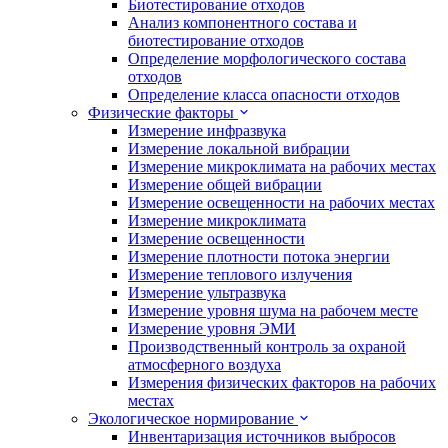
Биотестирование отходов
Анализ компонентного состава и
биотестирование отходов
Определение морфологического состава
отходов
Определение класса опасности отходов
Физические факторы
Измерение инфразвука
Измерение локальной вибрации
Измерение микроклимата на рабочих местах
Измерение общей вибрации
Измерение освещенности на рабочих местах
Измерение микроклимата
Измерение освещенности
Измерение плотности потока энергии
Измерение теплового излучения
Измерение ультразвука
Измерение уровня шума на рабочем месте
Измерение уровня ЭМИ
Производственный контроль за охраной
атмосферного воздуха
Измерения физических факторов на рабочих
местах
Экологическое нормирование
Инвентаризация источников выбросов