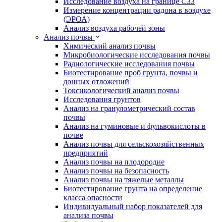
Исследование воздуха на границе СЗЗ
Измерение концентрации радона в воздухе
(ЭРОА)
Анализ воздуха рабочей зоны
Анализ почвы
Химический анализ почвы
Микробиологические исследования почвы
Радиологические исследования почвы
Биотестирование проб грунта, почвы и
донных отложений
Токсикологический анализ почвы
Исследования грунтов
Анализ на гранулометрический состав
почвы
Анализ на гуминовые и фульвокислоты в
почве
Анализ почвы для сельскохозяйственных
предприятий
Анализ почвы на плодородие
Анализ почвы на безопасность
Анализ почвы на тяжелые металлы
Биотестирование грунта на определение
класса опасности
Индивидуальный набор показателей для
анализа почвы