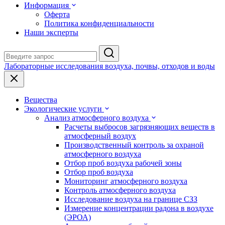
Информация
Оферта
Политика конфиденциальности
Наши эксперты
Лабораторные исследования воздуха, почвы, отходов и воды
Вещества
Экологические услуги
Анализ атмосферного воздуха
Расчеты выбросов загрязняющих веществ в
атмосферный воздух
Производственный контроль за охраной
атмосферного воздуха
Отбор проб воздуха рабочей зоны
Отбор проб воздуха
Мониторинг атмосферного воздуха
Контроль атмосферного воздуха
Исследование воздуха на границе СЗЗ
Измерение концентрации радона в воздухе
(ЭРОА)