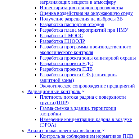
загрязняющих веществ в атмосферу
Инвентаризация отходов производства
Оценка воздействия на окружающую среду
Получение разрешения на выбросы ЗВ
Разработка паспортов отходов
Разработка плана мероприятий при НМУ
Разработка ПМООС
Разработка ПНООЛР
Разработка программы производственного
экологического контроля
Разработка проекта зоны санитарной охраны
Разработка проекта НДС
Разработка проекта ПДВ
Разработка проекта СЗЗ (санитарно-
защитной зоны)
Экологическое сопровождение предприятий
Радиационный контроль
Плотность потока радона с поверхности
грунта (ППР)
Гамма-съемка в здании, территории
застройки
Измерение концентрации радона в воздухе
(ЭРОА)
Анализ промышленных выбросов
Контроль за соблюдением нормативов ПДВ