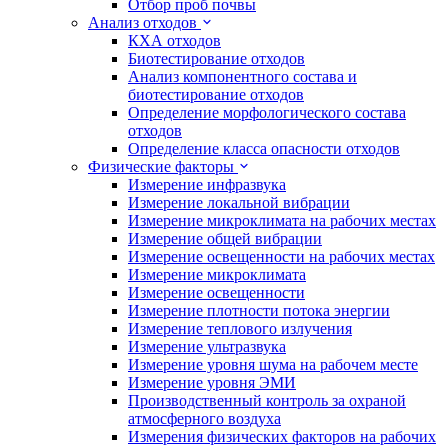
Отбор проб почвы
Анализ отходов
КХА отходов
Биотестирование отходов
Анализ компонентного состава и
биотестирование отходов
Определение морфологического состава
отходов
Определение класса опасности отходов
Физические факторы
Измерение инфразвука
Измерение локальной вибрации
Измерение микроклимата на рабочих местах
Измерение общей вибрации
Измерение освещенности на рабочих местах
Измерение микроклимата
Измерение освещенности
Измерение плотности потока энергии
Измерение теплового излучения
Измерение ультразвука
Измерение уровня шума на рабочем месте
Измерение уровня ЭМИ
Производственный контроль за охраной
атмосферного воздуха
Измерения физических факторов на рабочих