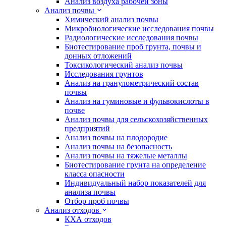
Анализ воздуха рабочей зоны
Анализ почвы
Химический анализ почвы
Микробиологические исследования почвы
Радиологические исследования почвы
Биотестирование проб грунта, почвы и
донных отложений
Токсикологический анализ почвы
Исследования грунтов
Анализ на гранулометрический состав
почвы
Анализ на гуминовые и фульвокислоты в
почве
Анализ почвы для сельскохозяйственных
предприятий
Анализ почвы на плодородие
Анализ почвы на безопасность
Анализ почвы на тяжелые металлы
Биотестирование грунта на определение
класса опасности
Индивидуальный набор показателей для
анализа почвы
Отбор проб почвы
Анализ отходов
КХА отходов