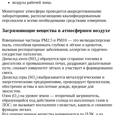
воздуха рабочей зоны.
Мониторинг атмосферы проводится аккредитованными
лабораториями, располагающими квалифицированным
персоналом и всеми необходимыми средствами измерения.
Загрязняющие вещества в атмосферном воздухе
Взвешенные частицы PM2.5 и PM10 — это мелкодисперсная
пыль, способная проникать глубоко в лёгкие и кровоток,
вызывая респираторные заболевания, аллергию и сердечно-
сосудистые патологии.
Диоксид азота (NO₂) образуется при сгорании топлива в
двигателях и промышленных печах, раздражает дыхательные
пути, снижает иммунитет лёгких и участвует в формировании
смога.
Диоксид серы (SO₂) выбрасывается металлургическими и
энергетическими предприятиями, провоцирует бронхоспазм,
обострение астмы и кислотные дожди, вредные для
экосистем.
Озон (O₃) на уровне земли — вторичный загрязнитель,
образующийся под действием солнца из выхлопных газов и
ЛОС; он вызывает воспаление слизистых, кашель и снижение
функции легких.
Все перечисленные вещества нормируются по ПДК, а их