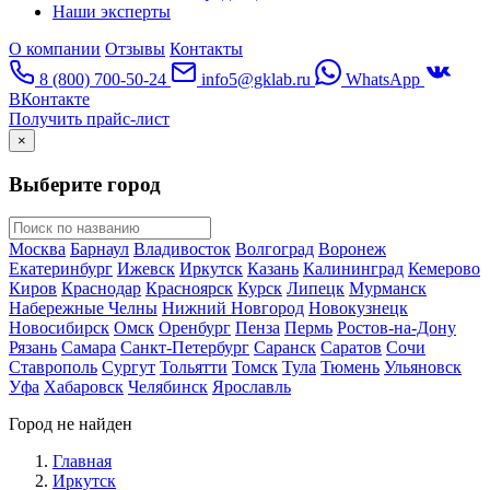
Наши эксперты
О компании
Отзывы
Контакты
8 (800) 700-50-24
info5@gklab.ru
WhatsApp
ВКонтакте
Получить прайс-лист
×
Выберите город
Москва
Барнаул
Владивосток
Волгоград
Воронеж
Екатеринбург
Ижевск
Иркутск
Казань
Калининград
Кемерово
Киров
Краснодар
Красноярск
Курск
Липецк
Мурманск
Набережные Челны
Нижний Новгород
Новокузнецк
Новосибирск
Омск
Оренбург
Пенза
Пермь
Ростов-на-Дону
Рязань
Самара
Санкт-Петербург
Саранск
Саратов
Сочи
Ставрополь
Сургут
Тольятти
Томск
Тула
Тюмень
Ульяновск
Уфа
Хабаровск
Челябинск
Ярославль
Город не найден
Главная
Иркутск