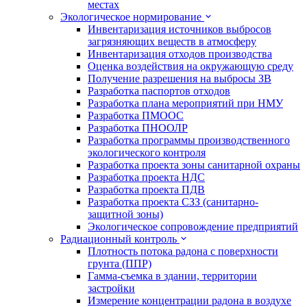
местах
Экологическое нормирование
Инвентаризация источников выбросов
загрязняющих веществ в атмосферу
Инвентаризация отходов производства
Оценка воздействия на окружающую среду
Получение разрешения на выбросы ЗВ
Разработка паспортов отходов
Разработка плана мероприятий при НМУ
Разработка ПМООС
Разработка ПНООЛР
Разработка программы производственного
экологического контроля
Разработка проекта зоны санитарной охраны
Разработка проекта НДС
Разработка проекта ПДВ
Разработка проекта СЗЗ (санитарно-
защитной зоны)
Экологическое сопровождение предприятий
Радиационный контроль
Плотность потока радона с поверхности
грунта (ППР)
Гамма-съемка в здании, территории
застройки
Измерение концентрации радона в воздухе