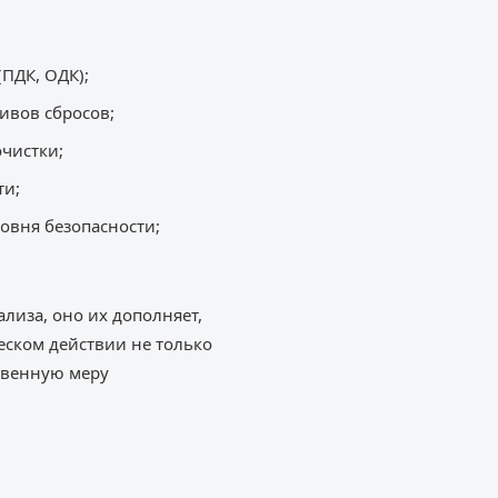
ПДК, ОДК);
ивов сбросов;
чистки;
ти;
овня безопасности;
лиза, оно их дополняет,
еском действии не только
твенную меру