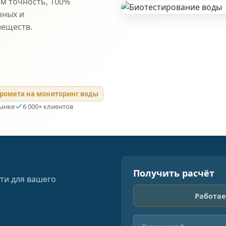
ем точность, 100%
чных и
веществ.
ромета на мониторинг воды
рынке
6 000+ клиентов
Получить расчёт
ти для вашего
Работае